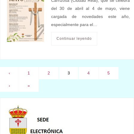
Carrizosa (Ciudad Real), que se celebra
del 30 de abril al 4 de mayo, viene
cargada de novedades este año,
especialmente para el…
Continuar leyendo
‹
1
2
3
4
5
›
»