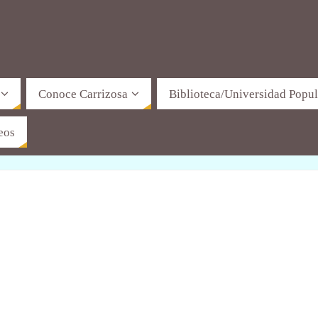
Conoce Carrizosa
Biblioteca/Universidad Popul
eos