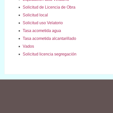
Solicitud de Licencia de Obra
Solicitud local
Solicitud uso Velatorio
Tasa acometida agua
Tasa acometida alcantarillado
Vados
Solicitud licencia segregación