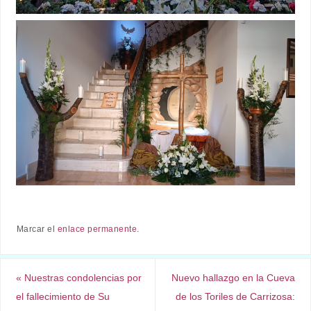
Marcar el
enlace permanente
.
«
Nuestras condolencias por
Nuevo hallazgo en la Cueva
el fallecimiento de Su
de los Toriles de Carrizosa: