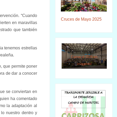
.
tervención. “Cuando
Cruces de Mayo 2025
ierten en maravillas
ostrado que también
cia tenemos estrellas
realeña.
Carnaval 2026 en
imágenes
te, que permite poner
hora de dar a conocer
que se conviertan en
, quien ha comentado
mo la adaptación al
lo nuestro dentro y