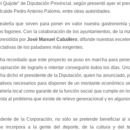
l Quijote” de Diputación Provincial, según presentó ayer el pr
lcalde Pedro Antonio Palomo, entre otras autoridades.
realeña que sirven para poner en valor nuestra gastronomía 
s fogones. Con la colaboración de los ayuntamientos, de la ma
, presidida por
José Manuel Caballero
, difunde nuestras excel
ctativas de los paladares más exigentes.
ha recordado que este proyecto se puso en marcha para poner 
aspiración de lograrlo e intentar conseguirlo todos los días. U
 ha dicho el presidente de la Diputación, quien ha anunciado, p
rativos necesarios para disponer de un montante económico sim
elería local como garante de la función social que cumple en 
esta al problema que existe de relevo generacional y en alguno
dente de la Corporación, no sólo se pretende beneficiar al s
se incorpora a la gente del deporte, de la cultura y del t