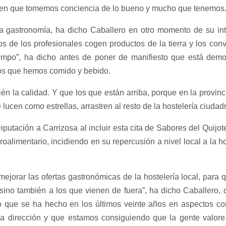
acen que tomemos conciencia de lo bueno y mucho que tenemos
 la gastronomía, ha dicho Caballero en otro momento de su in
 de los profesionales cogen productos de la tierra y los conv
iempo”, ha dicho antes de poner de manifiesto que está dem
los que hemos comido y bebido.
ién la calidad. Y que los que están arriba, porque en la provin
ucen como estrellas, arrastren al resto de la hostelería ciudad
iputación a Carrizosa al incluir esta cita de Sabores del Quijo
groalimentario, incidiendo en su repercusión a nivel local a la 
ejorar las ofertas gastronómicas de la hostelería local, para 
, sino también a los que vienen de fuera”, ha dicho Caballero
 que se ha hecho en los últimos veinte años en aspectos co
dirección y que estamos consiguiendo que la gente valore 